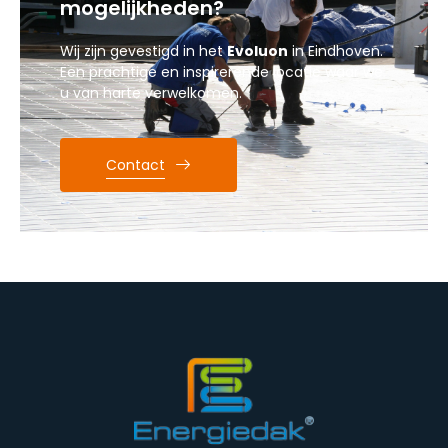
mogelijkheden?
Wij zijn gevestigd in het
Evoluon
in Eindhoven.
Een prachtige en inspirerende locatie waar we
u van harte verwelkomen.
Contact