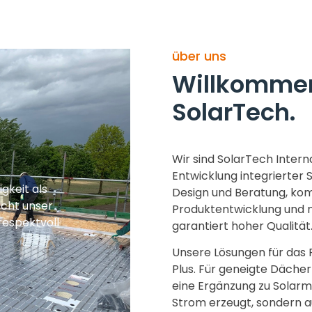
über uns
Willkommen
SolarTech.
Wir sind SolarTech Interna
Entwicklung integrierter 
gkeit als
Design und Beratung, kom
icht unser
Produktentwicklung und n
respektvoll
garantiert hoher Qualität
Unsere Lösungen für das
Plus. Für geneigte Dächer
eine Ergänzung zu Solarm
Strom erzeugt, sondern 