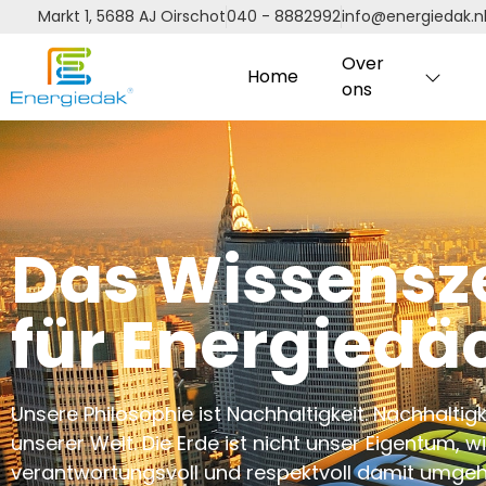
Markt 1, 5688 AJ Oirschot
040 - 8882992
info@energiedak.n
Over
Home
ons
Das Wissensz
für Energiedä
Unsere Philosophie ist Nachhaltigkeit. Nachhaltig
unserer Welt. Die Erde ist nicht unser Eigentum, 
verantwortungsvoll und respektvoll damit umgeh