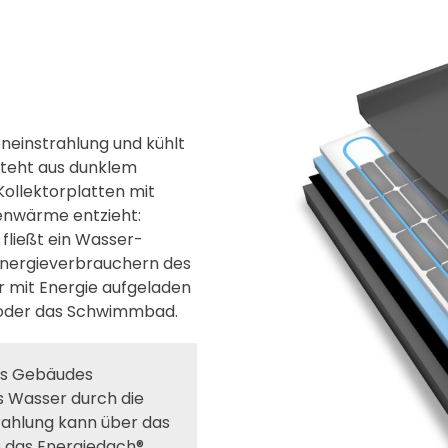
neinstrahlung und kühlt
steht aus dunklem
Kollektorplatten mit
enwärme entzieht:
 fließt ein Wasser-
Energieverbrauchern des
r mit Energie aufgeladen
 oder das Schwimmbad.
nes Gebäudes
s Wasser durch die
rahlung kann über das
 das Energiedach®