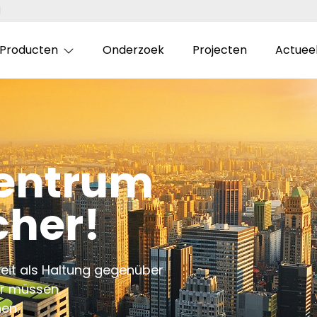
l
Producten
Onderzoek
Projecten
Actuee
entrum
cher!
keit als Haltung gegenüber
wir müssen
en.