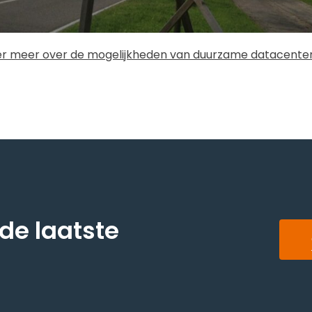
er meer over de mogelijkheden van duurzame datacenter
 de laatste