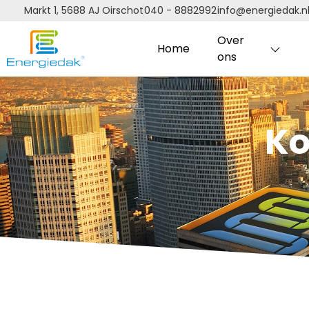
Markt 1, 5688 AJ Oirschot
040 - 8882992
info@energiedak.n
Over
Home
ons
Ko