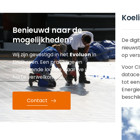
Koel
Benieuwd naar de
mogelijkheden?
De digi
nieuwst
Wij zijn gevestigd in het
Evoluon
in
op vers
Eindhoven. Een prachtige en
Voor CI
inspirerende locatie waar we u van
datace
harte verwelkomen.
tot ee
Energi
beschik
Contact