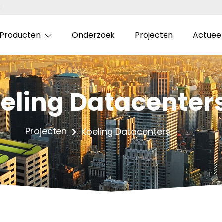
l
Producten
Onderzoek
Projecten
Actuee
eling Datacenter
Projecten
Koeling Datacenters